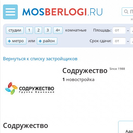
студии
1
2
3
4+
комнатные
Площадь:
–
метро
или
район
Срок сдачи:
–
Вернуться к списку застройщиков
Содружество
Since 1988
1
новостройка
Содружество
Адр