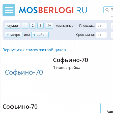
студии
1
2
3
4+
комнатные
Площадь:
–
метро
или
район
Срок сдачи:
–
Вернуться к списку застройщиков
Софьино-70
1
новостройка
Софьино-70
Адр