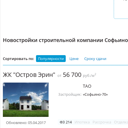
Новостройки строительной компании Софьино
Сортировать по:
Популярности
Цене
Сроку сдачи
ЖК "Остров Эрин"
56 700
2
от
руб./м
ТАО
Застройщик:
«Софьино-70»
ФЗ 214
Ипотека
Рассрочка
Отделк
Обновлено: 05.04.2017