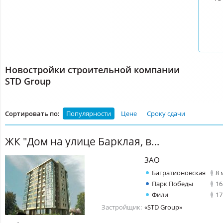
Новостройки строительной компании
STD Group
Сортировать по:
Популярности
Цене
Сроку сдачи
ЖК "Дом на улице Барклая, вл. 7"
ЗАО
Багратионовская
8 
Парк Победы
16
Фили
17
Застройщик:
«STD Group»