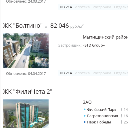
Обновлено: 24.03.2017
ФЗ 214
Ипотека
Рассрочка
Отделк
ЖК "Болтино"
82 046
2
от
руб./м
Мытищинский райо
Застройщик:
«STD Group»
ФЗ 214
Ипотека
Рассрочка
Отделк
Обновлено: 04.04.2017
ЖК "ФилиЧета 2"
ЗАО
Филёвский Парк
14
Багратионовская
16
Парк Победы
26