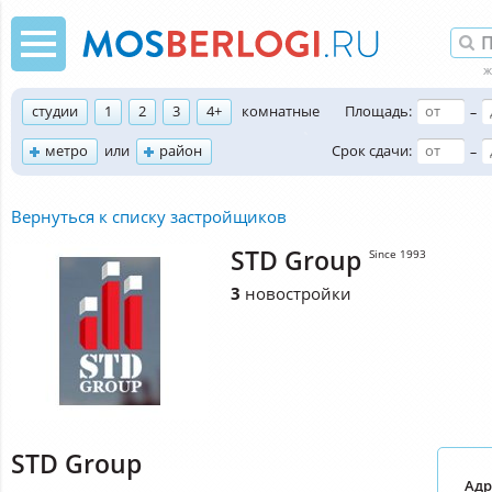
студии
1
2
3
4+
комнатные
Площадь:
–
метро
или
район
Срок сдачи:
–
Вернуться к списку застройщиков
STD Group
Since 1993
3
новостройки
STD Group
Адр