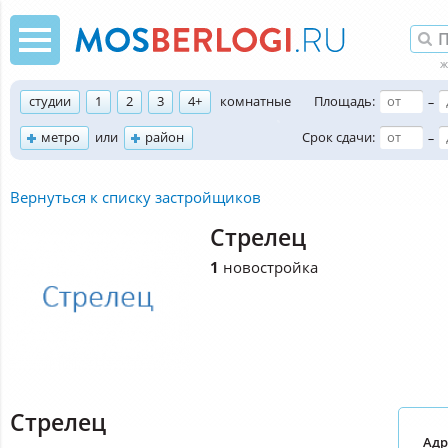
студии
1
2
3
4+
комнатные
Площадь:
–
метро
или
район
Срок сдачи:
–
Вернуться к списку застройщиков
Стрелец
1
новостройка
Стрелец
Адр