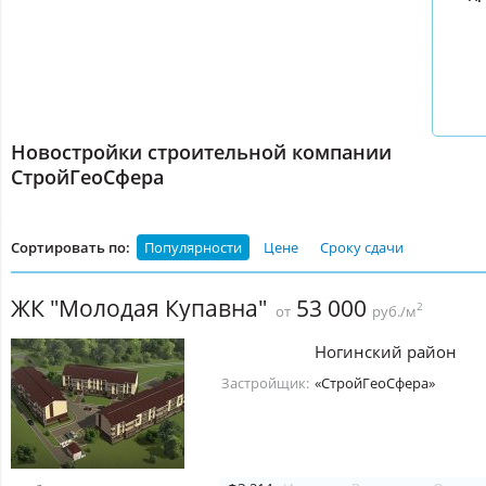
Новостройки строительной компании
СтройГеоСфера
Сортировать по:
Популярности
Цене
Сроку сдачи
ЖК "Молодая Купавна"
53 000
2
от
руб./м
Ногинский район
Застройщик:
«СтройГеоСфера»