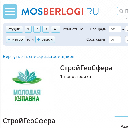
студии
1
2
3
4+
комнатные
Площадь:
–
метро
или
район
Срок сдачи:
–
Вернуться к списку застройщиков
СтройГеоСфера
1
новостройка
СтройГеоСфера
Адр