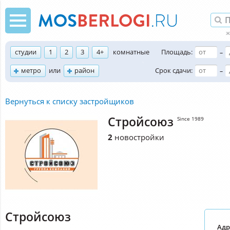
студии
1
2
3
4+
комнатные
Площадь:
–
метро
или
район
Срок сдачи:
–
Вернуться к списку застройщиков
Стройсоюз
Since 1989
2
новостройки
Стройсоюз
Адр