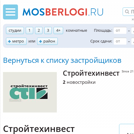
студии
1
2
3
4+
комнатные
Площадь:
–
метро
или
район
Срок сдачи:
–
Вернуться к списку застройщиков
Стройтехинвест
Since 2
2
новостройки
Стройтехинвест