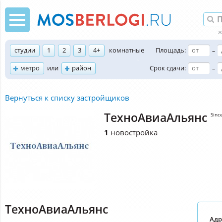
студии
1
2
3
4+
комнатные
Площадь:
–
метро
или
район
Срок сдачи:
–
Вернуться к списку застройщиков
ТехноАвиаАльянс
Sinc
1
новостройка
ТехноАвиаАльянс
Адр