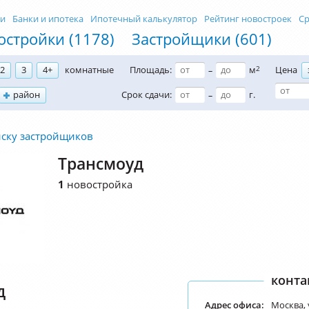
ти
Банки и ипотека
Ипотечный калькулятор
Рейтинг новостроек
Ср
остройки (1178)
Застройщики (601)
2
3
4+
комнатные
Площадь:
м
2
Цена
–
район
Срок сдачи:
г.
–
иску застройщиков
Трансмоуд
1
новостройка
конта
д
Адрес офиса:
Москва, 