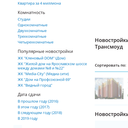
Квартира за 4 миллиона
Комнатность
Студии
Однокомнатные
Двухкомнатные
Трехкомнатные
Новостройк
Четырехкомнатные
Трансмоуд
Популярные новостройки
ЖК "Кленовый DOM" (Дом)
ЖК "Жилой дом на Ярославском шоссе
Сортировать по:
между домами №8 и №22"
ЖК "Media-City" (Медиа сити)
ЖК "Дом на Профсоюзной 69"
ЖК "Видный город"
Дата сдачи
В прошлом году (2016)
В этом году (2017)
В следующем году (2018)
Новостройки
В 2019 году