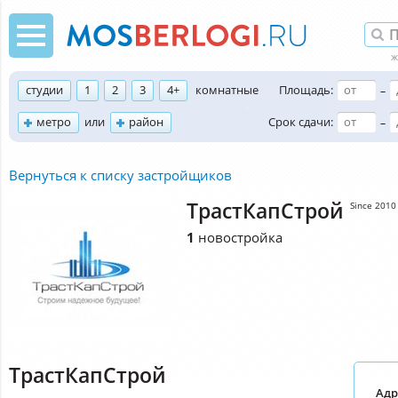
студии
1
2
3
4+
комнатные
Площадь:
–
метро
или
район
Срок сдачи:
–
Вернуться к списку застройщиков
ТрастКапСтрой
Since 2010
1
новостройка
ТрастКапСтрой
Адр