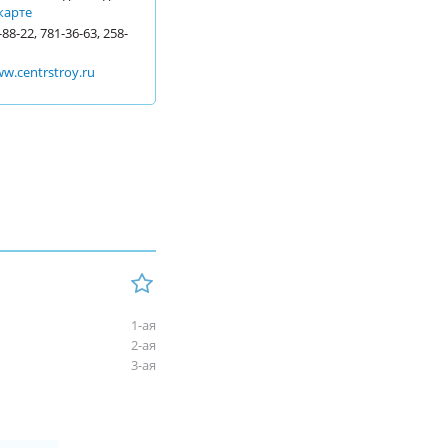
карте
-88-22, 781-36-63, 258-
ww.centrstroy.ru
1-ая
2-ая
3-ая