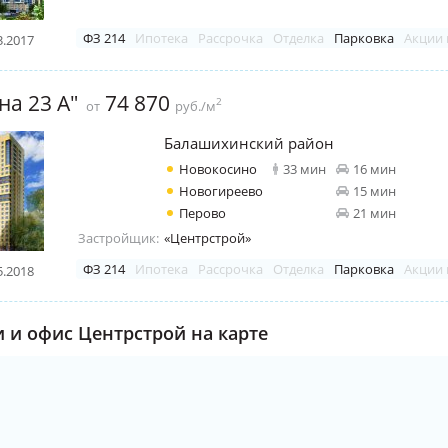
ФЗ 214
Ипотека
Рассрочка
Отделка
Парковка
Акции 
3.2017
на 23 А"
74 870
2
от
руб./м
Балашихинский район
Новокосино
33 мин
16 мин
Новогиреево
15 мин
Перово
21 мин
Застройщик:
«Центрстрой»
ФЗ 214
Ипотека
Рассрочка
Отделка
Парковка
Акции 
5.2018
 и офис Центрстрой на карте