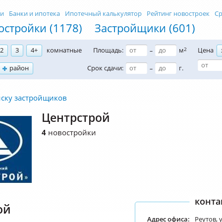
ти
Банки и ипотека
Ипотечный калькулятор
Рейтинг новостроек
Ср
остройки (1178)
Застройщики (601)
2
3
4+
комнатные
Площадь:
м
2
Цена
–
район
Срок сдачи:
г.
–
иску застройщиков
Центрстрой
4
новостройки
конта
ой
Адрес офиса:
Реутов, 