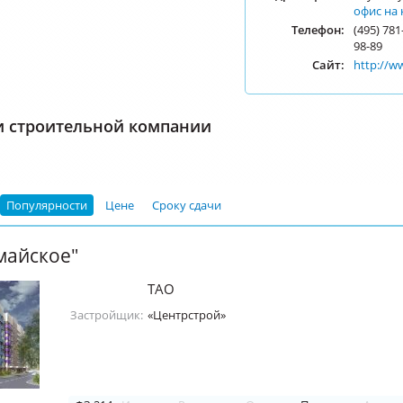
офис на 
Телефон:
(495) 781
98-89
Сайт:
http://w
и строительной компании
Популярности
Цене
Сроку сдачи
майское"
ТАО
Застройщик:
«Центрстрой»