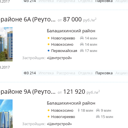
ФЗ 214
Ипотека
Рассрочка
Отделка
Парковка
Акции 
3.2017
ЖК в микрорайоне 6А (Реутов)
87 000
2
от
руб./м
Балашихинский район
Новогиреево
14 мин
Новокосино
14 мин
Первомайская
17 мин
Застройщик:
«Центрстрой»
3.2017
ФЗ 214
Ипотека
Рассрочка
Отделка
Парковка
Акции 
ЖК в микрорайоне 9А (Реутов)
121 920
2
от
руб./м
Балашихинский район
Новокосино
18 мин
9 мин
Новогиреево
15 мин
Застройщик:
«Центрстрой»