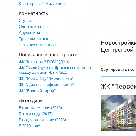
Квартира за 4 миллиона
Комнатность
Студии
Однокомнатные
Двухкомнатные
Трехкомнатные
Новостройк
Четырехкомнатные
Центрстрой
Популярные новостройки
ЖК "Кленовый DOM" (Дом)
ЖК "Жилой дом на Ярославском шоссе
Сортировать по:
между домами №8 и №22"
ЖК "Media-City" (Медиа сити)
ЖК "Дом на Профсоюзной 69"
ЖК "Перво
ЖК "Видный город"
Дата сдачи
В прошлом году (2016)
В этом году (2017)
В следующем году (2018)
В 2019 году