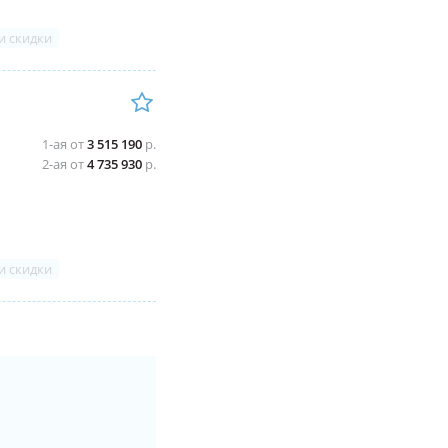
и скидки
1-ая от
3 515 190
р.
2-ая от
4 735 930
р.
и скидки