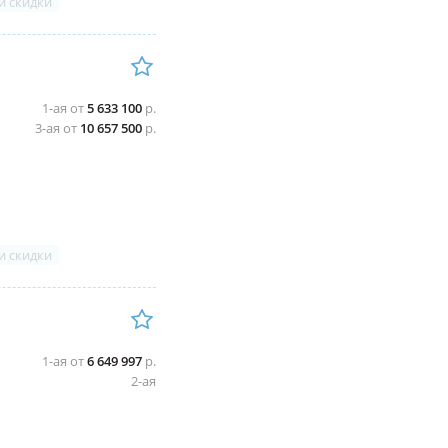
и скидки
1-ая от
5 633 100
р.
3-ая от
10 657 500
р.
и скидки
1-ая от
6 649 997
р.
2-ая