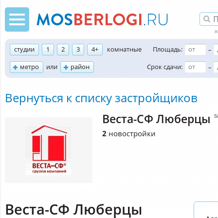
студии
1
2
3
4+
комнатные
Площадь:
–
метро
или
район
Срок сдачи:
–
Вернуться к списку застройщиков
Веста-СФ Люберцы
S
2
новостройки
Веста-СФ Люберцы