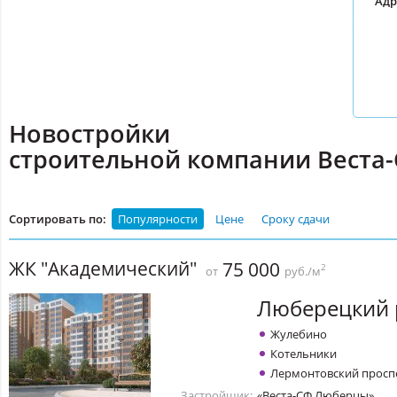
Адр
Новостройки
строительной компании Веста
Сортировать по:
Популярности
Цене
Сроку сдачи
ЖК "Академический"
75 000
2
от
руб./м
Люберецкий 
Жулебино
Котельники
Лермонтовский просп
Застройщик:
«Веста-СФ Люберцы»