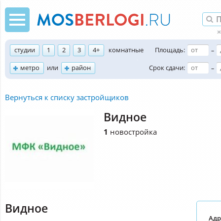
студии
1
2
3
4+
комнатные
Площадь:
–
метро
или
район
Срок сдачи:
–
Вернуться к списку застройщиков
Видное
1
новостройка
Видное
Адр