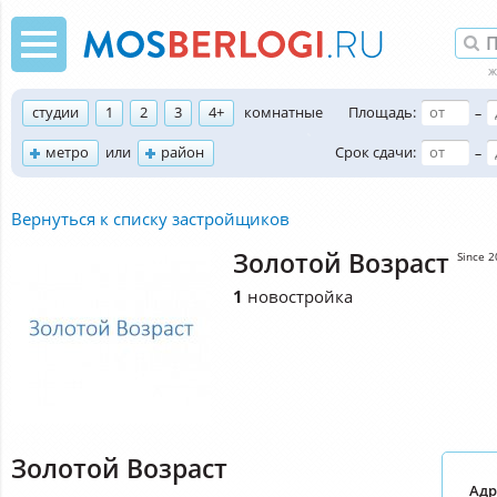
студии
1
2
3
4+
комнатные
Площадь:
–
метро
или
район
Срок сдачи:
–
Вернуться к списку застройщиков
Золотой Возраст
Since 
1
новостройка
Золотой Возраст
Адр