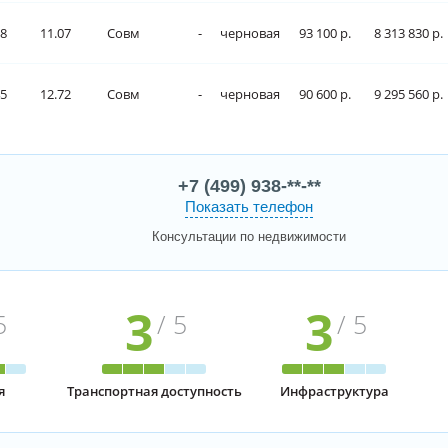
.8
11.07
Совм
-
черновая
93 100 р.
8 313 830 р.
45
12.72
Совм
-
черновая
90 600 р.
9 295 560 р.
+7 (499) 938-**-**
Показать телефон
Консультации по недвижимости
3
3
5
/ 5
/ 5
я
Транспортная доступность
Инфраструктура