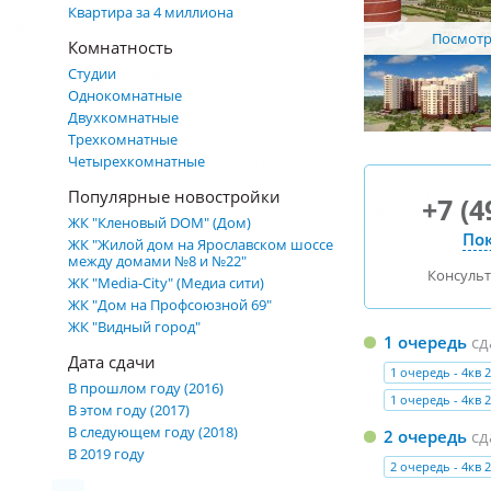
Квартира за 4 миллиона
Посмотре
Комнатность
Студии
Однокомнатные
Двухкомнатные
Трехкомнатные
Четырехкомнатные
Популярные новостройки
+7 (4
ЖК "Кленовый DOM" (Дом)
Пок
ЖК "Жилой дом на Ярославском шоссе
между домами №8 и №22"
Консуль
ЖК "Media-City" (Медиа сити)
ЖК "Дом на Профсоюзной 69"
ЖК "Видный город"
1 очередь
сд
Дата сдачи
1 очередь - 4кв 2
В прошлом году (2016)
1 очередь - 4кв 2
В этом году (2017)
В следующем году (2018)
2 очередь
сд
В 2019 году
2 очередь - 4кв 2