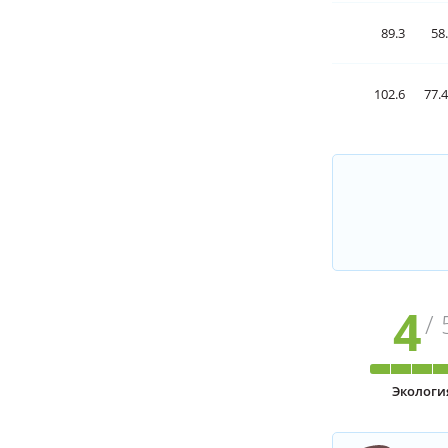
89.3
58
102.6
77.
4
/ 
Экологи