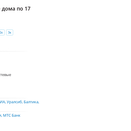
дома по 17
2к
3к
стевые
ИА
Уралсиб
Балтика
и
МТС Банк