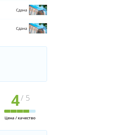
Сдана
Сдана
4
/ 5
Цена / качество