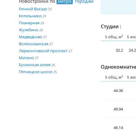
Новостройки по
метро
городам
Речной Вокзал
33
Котельники
29
Планерная
29
Студии :
Жулебино
28
2
S общ, м
S жи
Медведково
27
Волоколамская
27
32.2
24.
Лермонтовский проспект
27
Митино
27
Бунинская аллея
26
Однокомнатны
Пятницкое шоссе
25
2
S общ, м
S жи
44.36
49.94
46.14