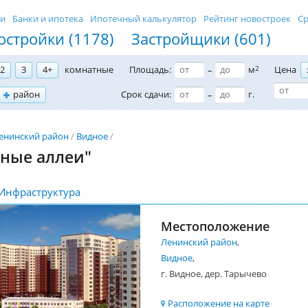
ти
Банки и ипотека
Ипотечный калькулятор
Рейтинг новостроек
Ср
остройки (1178)
Застройщики (601)
2
3
4+
комнатные
Площадь:
м
2
Цена
–
район
Срок сдачи:
г.
–
енинский район
Видное
еные аллеи"
Инфраструктура
Местоположение
Ленинский район
,
Видное
,
г. Видное, дер. Тарычево
Расположение на карте