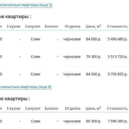
комнатные квартиры
(еще 2)
е квартиры :
2
л
S кухни
Санузел
Балкон
Отделка
Цена, м
Стоимость
0
-
Совм
-
черновая
84 000 р.
5 499 480 р.
0
-
Совм
-
черновая
79 300 р.
5 513 729 р.
0
-
Совм
-
черновая
84 500 р.
5 795 855 р.
комнатные квартиры
(еще 6)
е квартиры :
2
л
S кухни
Санузел
Балкон
Отделка
Цена, м
Стоимость
0
-
Совм
-
черновая
80 300 р.
7 596 380 р.