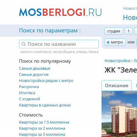
Новос
Нов
Поиск по параметрам
студии
1
метро
или
Поиск по популярному
Новостройки
Л
ЖК "Зел
Самые дешевые
Самые дорогие
Новостройки рядом с метро
Описание
Рассрочка
Ипотека
С отделкой
Квартиры в сданных домах
Стоимость
Квартиры за 1.5 миллиона
Квартира за 2 миллиона
Квартира за 3 миллиона