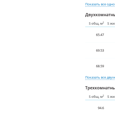
Показать все
одно
Двухкомнатны
2
S общ, м
S жи
65.47
69.53
68.59
Показать все
двух
Трехкомнатны
2
S общ, м
S жи
94.6