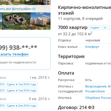
Кирпично-монолитные 
ть все фотографии (5)
этажей
11 корпусов, 8 очередей
7000 квартир
студии
1к
2
от 32.2 до 102.6 м
Отделка:
черновая
99) 938-**-**
Класс жилья:
Комфорт
азать телефон
Территория
тации по недвижимости
Парковка:
подземные и го
Оплата
ана
I кв. 2016 г.
Рассрочка:
Есть
015 - Сдано в 1кв 2016 года
Ипотека с
Возрождение
М
015 - Сдано в 1кв 2016 года
господдержкой:
Росавтобанк
Ипотека:
Сбербанк Росси
ана
II кв. 2016 г.
015 - Сдано в 2кв 2016 года
Договор: 214 ФЗ