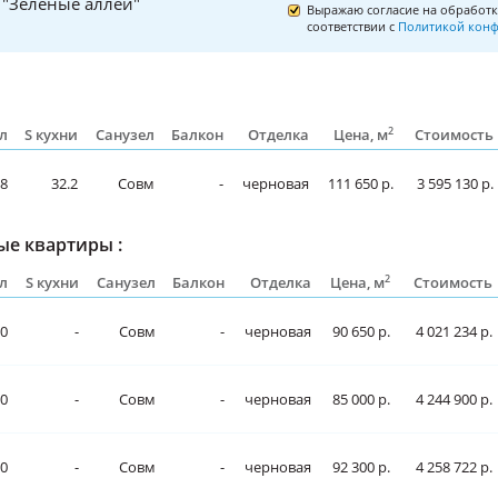
"Зеленые аллеи"
Выражаю согласие на обработк
соответствии с
Политикой конф
2
л
S кухни
Санузел
Балкон
Отделка
Цена, м
Стоимость
28
32.2
Совм
-
черновая
111 650 р.
3 595 130 р.
е квартиры :
2
л
S кухни
Санузел
Балкон
Отделка
Цена, м
Стоимость
0
-
Совм
-
черновая
90 650 р.
4 021 234 р.
0
-
Совм
-
черновая
85 000 р.
4 244 900 р.
0
-
Совм
-
черновая
92 300 р.
4 258 722 р.