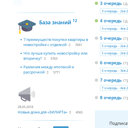
3 очередь
сд
3 очередь - 2кв 2
4 очередь
сд
12
База знаний
4 очередь - 4кв 2
5 очередь
ст
7 преимуществ покупки квартиры в
новостройке с отделкой
7691
5 очередь - 2кв 
Что лучше купить новостройку или
5 очередь - 2кв 
вторичку?
5763
6 очередь
ст
Различия между ипотекой и
6 очередь - 3кв 
рассрочкой
5771
7 очередь
ст
7 очередь - 4кв 
8 очередь
ст
28.05.2018
Новые дома для «ЗИЛАРТа»
4565
Подписа