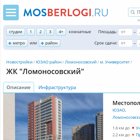
студии
1
2
3
4+
комнатные
Площадь:
–
метро
или
район
Срок сдачи:
–
Новостройки
ЮЗАО район
Ломоносовский
м. Университет
ЖК "Ломоносовский"
Описание
Инфраструктура
Местопо
ЮЗАО
,
Ломоносовск
1.6 км до
У
2.2 км до
П