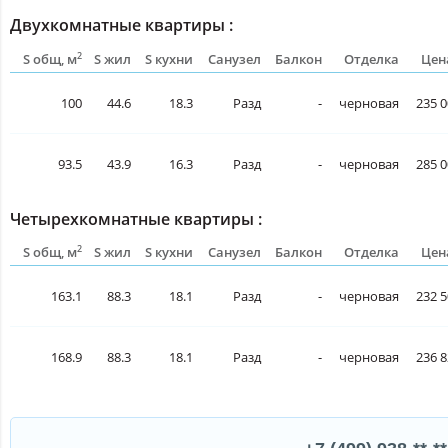
Двухкомнатные квартиры :
2
S общ, м
S жил
S кухни
Санузел
Балкон
Отделка
Цен
100
44.6
18.3
Разд
-
черновая
235 0
93.5
43.9
16.3
Разд
-
черновая
285 0
Четырехкомнатные квартиры :
2
S общ, м
S жил
S кухни
Санузел
Балкон
Отделка
Цен
163.1
88.3
18.1
Разд
-
черновая
232 5
168.9
88.3
18.1
Разд
-
черновая
236 8