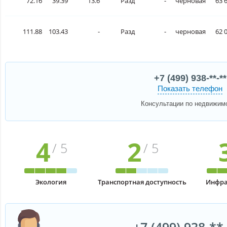
72.16
39.39
13.6
Разд
-
черновая
63 
111.88
103.43
-
Разд
-
черновая
62 
+7 (499) 938-**-**
Показать телефон
Консультации по недвижим
4
2
/ 5
/ 5
Экология
Транспортная доступность
Инфра
+7 (499) 938-**