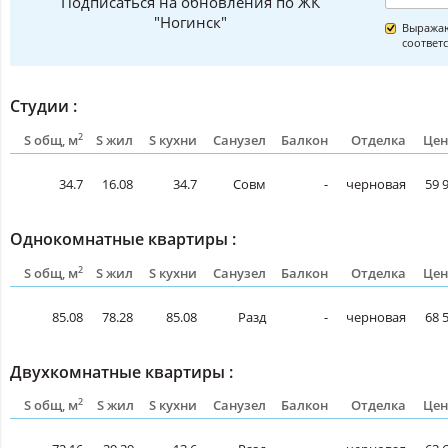
Подписаться на обновления по ЖК
"Ногинск"
Выражаю
соответ
Студии :
2
S общ, м
S жил
S кухни
Санузел
Балкон
Отделка
Цен
34.7
16.08
34.7
Совм
-
черновая
59 
Однокомнатные квартиры :
2
S общ, м
S жил
S кухни
Санузел
Балкон
Отделка
Цен
85.08
78.28
85.08
Разд
-
черновая
68 
Двухкомнатные квартиры :
2
S общ, м
S жил
S кухни
Санузел
Балкон
Отделка
Цен