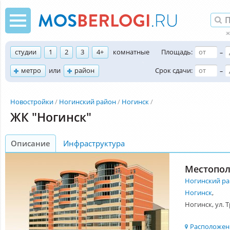
студии
1
2
3
4+
комнатные
Площадь:
–
метро
или
район
Срок сдачи:
–
Новостройки
Ногинский район
Ногинск
ЖК "Ногинск"
Описание
Инфраструктура
Местопо
Ногинский р
Ногинск
,
Ногинск, ул. 
Расположени