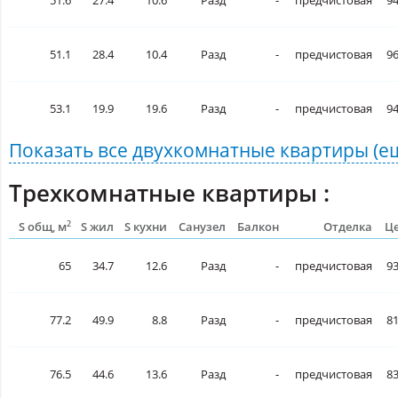
51.1
28.4
10.4
Разд
-
предчистовая
96
53.1
19.9
19.6
Разд
-
предчистовая
94
Показать все
двухкомнатные квартиры
(е
Трехкомнатные квартиры :
2
S общ, м
S жил
S кухни
Санузел
Балкон
Отделка
Це
65
34.7
12.6
Разд
-
предчистовая
93
77.2
49.9
8.8
Разд
-
предчистовая
81
76.5
44.6
13.6
Разд
-
предчистовая
83