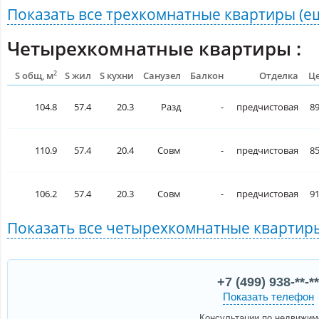
Показать все
трехкомнатные квартиры
(е
Четырехкомнатные квартиры :
2
S общ, м
S жил
S кухни
Санузел
Балкон
Отделка
Це
104.8
57.4
20.3
Разд
-
предчистовая
89
110.9
57.4
20.4
Совм
-
предчистовая
85
106.2
57.4
20.3
Совм
-
предчистовая
91
Показать все
четырехкомнатные кварти
+7 (499) 938-**-**
Показать телефон
Консультации по недвижим