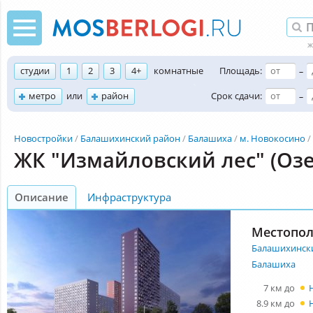
студии
1
2
3
4+
комнатные
Площадь:
–
метро
или
район
Срок сдачи:
–
Новостройки
Балашихинский район
Балашиха
м. Новокосино
ЖК "Измайловский лес" (Оз
Описание
Инфраструктура
Местопо
Балашихинск
Балашиха
7 км до
8.9 км до