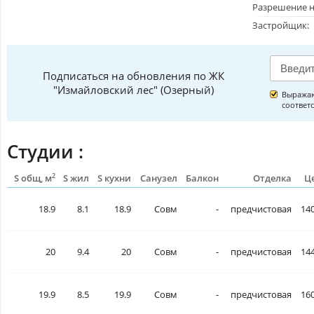
Разрешение н
Застройщик:
Подписаться на обновления по ЖК
"Измайловский лес" (Озерный)
Выражаю
соответ
Студии :
2
S общ, м
S жил
S кухни
Санузел
Балкон
Отделка
Це
18.9
8.1
18.9
Совм
-
предчистовая
140
20
9.4
20
Совм
-
предчистовая
144
19.9
8.5
19.9
Совм
-
предчистовая
160