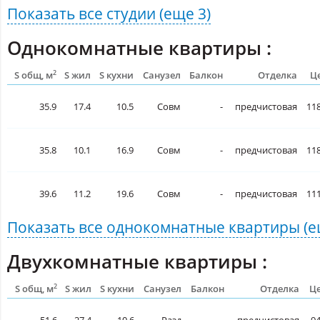
Показать все
студии
(еще 3)
Однокомнатные квартиры :
2
S общ, м
S жил
S кухни
Санузел
Балкон
Отделка
Це
35.9
17.4
10.5
Совм
-
предчистовая
118
35.8
10.1
16.9
Совм
-
предчистовая
118
39.6
11.2
19.6
Совм
-
предчистовая
111
Показать все
однокомнатные квартиры
(е
Двухкомнатные квартиры :
2
S общ, м
S жил
S кухни
Санузел
Балкон
Отделка
Це
51.6
27.4
10.6
Разд
-
предчистовая
94