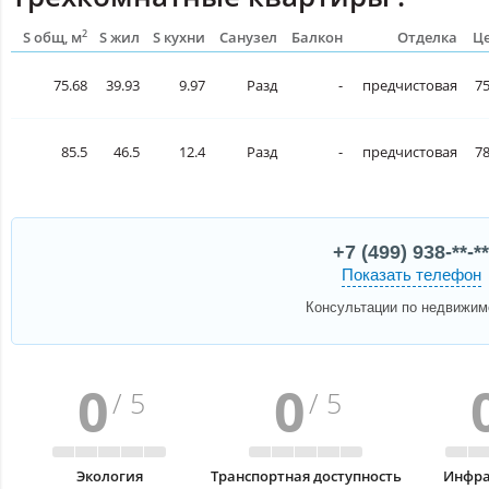
2
S общ, м
S жил
S кухни
Санузел
Балкон
Отделка
Це
75.68
39.93
9.97
Разд
-
предчистовая
75
85.5
46.5
12.4
Разд
-
предчистовая
78
+7 (499) 938-**-**
Показать телефон
Консультации по недвижим
0
0
/ 5
/ 5
Экология
Транспортная доступность
Инфра