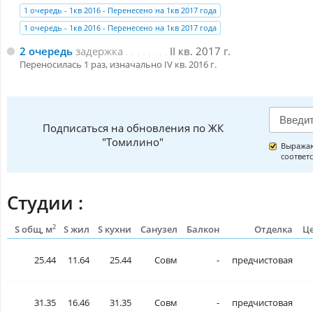
1 очередь - 1кв 2016 - Перенесено на 1кв 2017 года
1 очередь - 1кв 2016 - Перенесено на 1кв 2017 года
2 очередь
задержка
II кв. 2017 г.
Переносилась 1 раз, изначально IV кв. 2016 г.
Подписаться на обновления по ЖК
"Томилино"
Выражаю
соответ
Студии :
2
S общ, м
S жил
S кухни
Санузел
Балкон
Отделка
Це
25.44
11.64
25.44
Совм
-
предчистовая
31.35
16.46
31.35
Совм
-
предчистовая