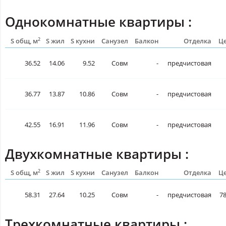
Однокомнатные квартиры :
2
S общ, м
S жил
S кухни
Санузел
Балкон
Отделка
Це
36.52
14.06
9.52
Совм
-
предчистовая
36.77
13.87
10.86
Совм
-
предчистовая
42.55
16.91
11.96
Совм
-
предчистовая
Двухкомнатные квартиры :
2
S общ, м
S жил
S кухни
Санузел
Балкон
Отделка
Це
58.31
27.64
10.25
Совм
-
предчистовая
78
Трехкомнатные квартиры :