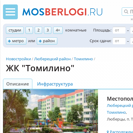
студии
1
2
3
4+
комнатные
Площадь:
–
метро
или
район
Срок сдачи:
–
Новостройки
Люберецкий район
Томилино
ЖК "Томилино"
Описание
Инфраструктура
Местопо
Люберецкий 
Томилино
,
Люберцы, п. 
Расположени