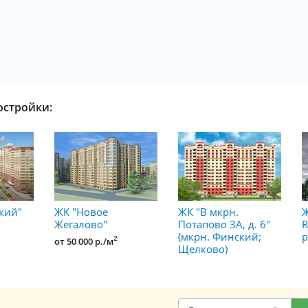
остройки:
кий"
ЖК "Новое
ЖК "В мкрн.
Ж
Жегалово"
Потапово 3А, д. 6"
R
(мкрн. Финский;
р
2
от 50 000 р./м
Щелково)