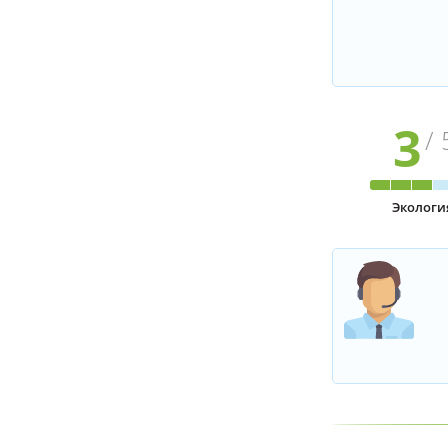
3
/ 
Экологи