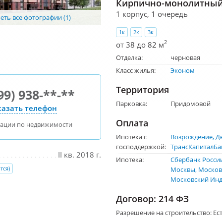
Кирпично-монолитный 
1 корпус, 1 очередь
ть все фотографии (1)
1к
2к
3к
2
от 38 до 82 м
Отделка:
черновая
Класс жилья:
Эконом
Территория
99) 938-**-**
Парковка:
Придомовой
азать телефон
Оплата
тации по недвижимости
Ипотека с
Возрождение
Д
господдержкой:
ТрансКапиталБа
II кв. 2018 г.
Ипотека:
Сбербанк Росси
тся)
Москвы
Москов
Московский Инд
Договор: 214 ФЗ
Разрешение на строительство:
Ес