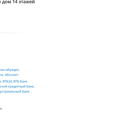
дом 14 этажей
ельтаКредит
нк
Абсолют
и
ВТБ24
ВТБ Банк
ский кредитный банк
устриальный Банк
ть