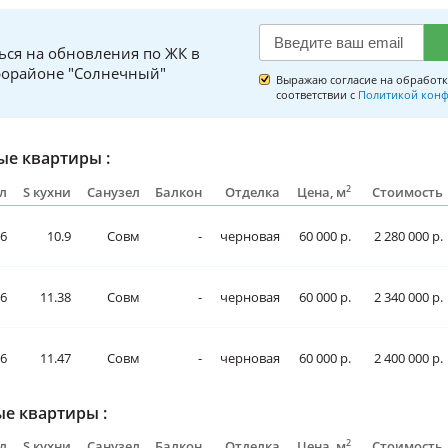
ься на обновления по ЖК в
орайоне "Солнечный"
Выражаю согласие на обработк
соответствии с
Политикой конф
е квартиры :
2
л
S кухни
Санузел
Балкон
Отделка
Цена, м
Стоимость
76
10.9
Совм
-
черновая
60 000 р.
2 280 000 р.
76
11.38
Совм
-
черновая
60 000 р.
2 340 000 р.
76
11.47
Совм
-
черновая
60 000 р.
2 400 000 р.
е квартиры :
2
л
S кухни
Санузел
Балкон
Отделка
Цена, м
Стоимость