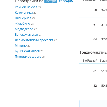
Новостройки по
метро
городам
Речной Вокзал
33
58
34.
Котельники
29
Планерная
29
Жулебино
28
61
31.
Медведково
27
Волоколамская
27
64
37.
Лермонтовский проспект
27
Митино
27
Бунинская аллея
26
Трехкомнатны
Пятницкое шоссе
25
2
S общ, м
S жи
81
51.
82
50.