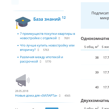
Подписат
12
микр
База знаний
7 преимуществ покупки квартиры в
новостройке с отделкой
Однокомнатны
7691
Что лучше купить новостройку или
2
S общ, м
S жи
вторичку?
5763
Различия между ипотекой и
38
17.
рассрочкой
5770
39
17.
40
17.
28.05.2018
Новые дома для «ЗИЛАРТа»
4565
Двухкомнатны
2
S общ, м
S жи