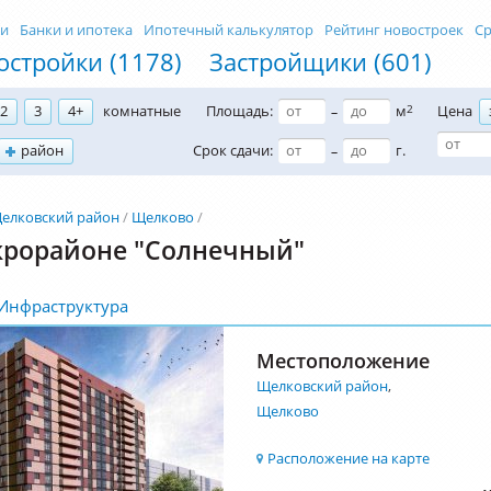
ти
Банки и ипотека
Ипотечный калькулятор
Рейтинг новостроек
Ср
остройки (1178)
Застройщики (601)
2
3
4+
комнатные
Площадь:
м
2
Цена
–
район
Срок сдачи:
г.
–
елковский район
Щелково
крорайоне "Солнечный"
Инфраструктура
Местоположение
Щелковский район
,
Щелково
Расположение на карте