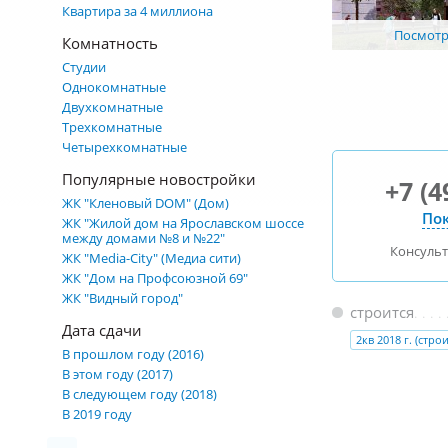
Квартира за 4 миллиона
Посмотре
Комнатность
Студии
Однокомнатные
Двухкомнатные
Трехкомнатные
Четырехкомнатные
Популярные новостройки
+7 (4
ЖК "Кленовый DOM" (Дом)
Пок
ЖК "Жилой дом на Ярославском шоссе
между домами №8 и №22"
Консуль
ЖК "Media-City" (Медиа сити)
ЖК "Дом на Профсоюзной 69"
ЖК "Видный город"
строится
Дата сдачи
2кв 2018 г. (строи
В прошлом году (2016)
В этом году (2017)
В следующем году (2018)
В 2019 году