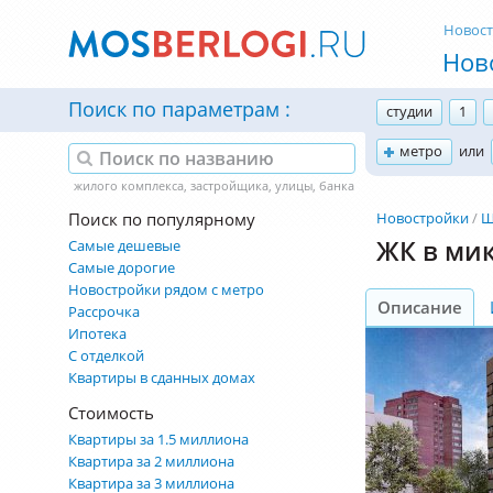
Новос
Нов
Поиск по параметрам
студии
1
метро
или
Поиск по популярному
Новостройки
Щ
ЖК в ми
Самые дешевые
Самые дорогие
Новостройки рядом с метро
Описание
Рассрочка
Ипотека
С отделкой
Квартиры в сданных домах
Стоимость
Квартиры за 1.5 миллиона
Квартира за 2 миллиона
Квартира за 3 миллиона