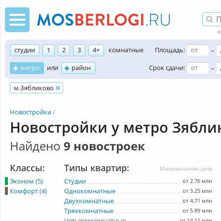
студии
1
2
3
4+
комнатные
Площадь:
–
метро
или
район
Срок сдачи:
–
м.Зябликово
Новостройки
Новостройки у метро Зябли
Найдено
9 новостроек
Классы:
Типы квартир:
Минимальная цена
Эконом (5)
Студии
от 2.76 млн
Комфорт (4)
Однокомнатные
от 3.25 млн
Двухкомнатные
от 4.71 млн
Трехкомнатные
от 5.89 млн
Четырехкомнатные
от 14.11 млн