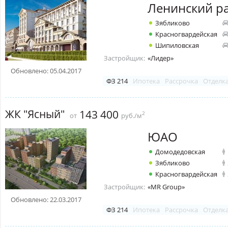
Ленинский р
Зябликово
Красногвардейская
Шипиловская
Застройщик:
«Лидер»
Обновлено: 05.04.2017
ФЗ 214
Ипотека
Рассрочка
Отделк
ЖК "Ясный"
143 400
2
от
руб./м
ЮАО
Домодедовская
Зябликово
Красногвардейская
Застройщик:
«MR Group»
Обновлено: 22.03.2017
ФЗ 214
Ипотека
Рассрочка
Отделк