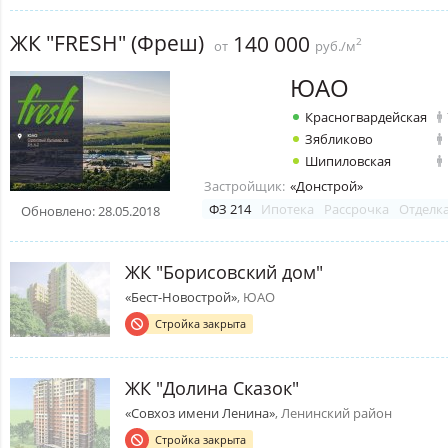
ЖК "FRESH" (Фреш)
140 000
2
от
руб./м
ЮАО
Красногвардейская
Зябликово
Шипиловская
Застройщик:
«Донстрой»
ФЗ 214
Ипотека
Рассрочка
Отделк
Обновлено: 28.05.2018
ЖК "Борисовский дом"
«Бест-Новострой»
, ЮАО
Стройка закрыта
ЖК "Долина Сказок"
«Совхоз имени Ленина»
, Ленинский район
Стройка закрыта