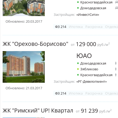
Красногвардейская
Домодедовская
Застройщик:
«ИнвестСити»
Обновлено: 20.03.2017
ФЗ 214
Ипотека
Рассрочка
Отделк
ЖК "Орехово-Борисово"
129 000
2
от
руб./м
ЮАО
Домодедовская
Зябликово
Красногвардейская
Застройщик:
«РГ-Девелопмент»
Обновлено: 21.03.2017
ФЗ 214
Ипотека
Рассрочка
Отделк
ЖК "Римский" UP! Квартал
91 239
2
от
руб./м