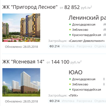
ЖК "Пригород Лесное"
82 852
2
от
руб./м
Ленинский р
Домодедовская
Зябликово
Красногвардейская
Застройщик:
«Самолет Девелопмент»
ФЗ 214
Ипотека
Рассрочка
Отделк
Обновлено: 28.05.2018
ЖК "Ясеневая 14"
144 100
2
от
руб./м
ЮАО
Домодедовская
Зябликово
Красногвардейская
Застройщик:
«ПИК»
ФЗ 214
Ипотека
Рассрочка
Отделк
Обновлено: 28.05.2018