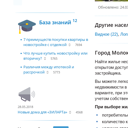
Обновлено: 24.0
12
База знаний
Другие насе
Видное (22)
,
Лоп
7 преимуществ покупки квартиры в
новостройке с отделкой
7694
Город Молок
Что лучше купить новостройку или
вторичку?
5765
Найти жилье нес
Различия между ипотекой и
открытом доступ
рассрочкой
5773
застройщика.
Вы можете легко
недвижимости в 
варианте, при э
учетом собствен
При выборе жи
28.05.2018
Новые дома для «ЗИЛАРТа»
4568
потребительс
количество к