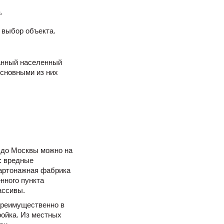
.
 выбор объекта.
анный населенный
Основными из них
к до Москвы можно на
: вредные
Картонажная фабрика
нного пункта
ассивы.
преимущественно в
ройка. Из местных