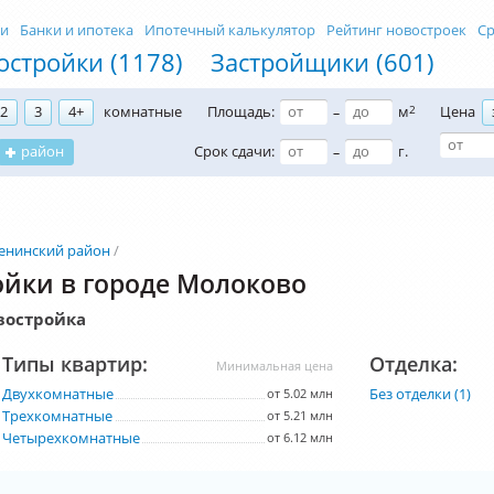
ти
Банки и ипотека
Ипотечный калькулятор
Рейтинг новостроек
Ср
остройки (1178)
Застройщики (601)
2
3
4+
комнатные
Площадь:
м
2
Цена
–
район
Срок сдачи:
г.
–
енинский район
йки в городе Молоково
востройка
Типы квартир:
Отделка:
Минимальная цена
Двухкомнатные
Без отделки (1)
от 5.02 млн
Трехкомнатные
от 5.21 млн
Четырехкомнатные
от 6.12 млн