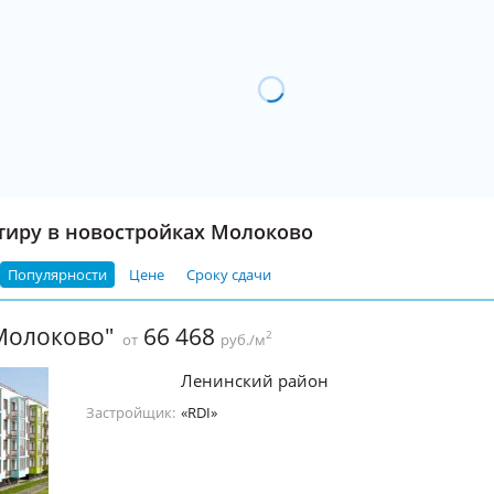
тиру в новостройках Молоково
Популярности
Цене
Сроку сдачи
Молоково"
66 468
2
от
руб./м
Ленинский район
Застройщик:
«RDI»