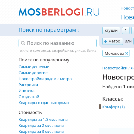
Новос
Нов
Поиск по параметрам
студии
1
метро
или
Молоково
Поиск по популярному
Самые дешевые
Новостройки
Л
Самые дорогие
Новостро
Новостройки рядом с метро
Рассрочка
Найдено
1 но
Ипотека
С отделкой
Классы:
Квартиры в сданных домах
Комфорт (1)
Стоимость
Квартиры за 1.5 миллиона
Квартира за 2 миллиона
Квартира за 3 миллиона