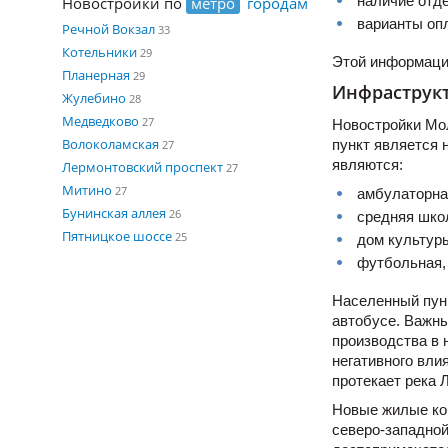
наличие отде
Новостройки по
метро
городам
варианты оп
Речной Вокзал
33
Котельники
29
Этой информаци
Планерная
29
Инфраструкт
Жулебино
28
Медведково
27
Новостройки Мо
Волоколамская
пункт является 
27
являются:
Лермонтовский проспект
27
Митино
27
амбулаторна
Бунинская аллея
26
средняя шко
Пятницкое шоссе
25
дом культур
футбольная,
Населенный пунк
автобусе. Важн
производства в 
негативного вли
протекает река
Новые жилые ко
северо-западной