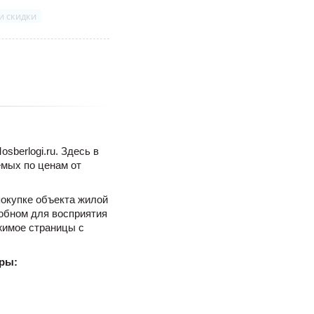
и скидки
berlogi.ru. Здесь в
емых по ценам от
покупке объекта жилой
обном для восприятия
жимое страницы с
ры: