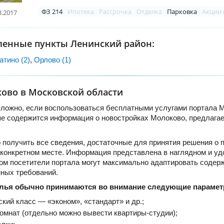
ФЗ 214
Ипотека
Рассрочка
Отделка
Парковка
Акции 
3.2017
ленные пункты Ленинский район:
атино (2)
,
Орлово (1)
ово в Московской области
ложно, если воспользоваться бесплатными услугами портала Mos
е содержится информация о новостройках Молоково, предлага
 получить все сведения, достаточные для принятия решения о 
конкретном месте. Информация представлена в наглядном и уд
том посетители портала могут максимально адаптировать содер
ных требований.
лья обычно принимаются во внимание следующие парамет
кий класс — «эконом», «стандарт» и др.;
омнат (отдельно можно вывести квартиры-студии);