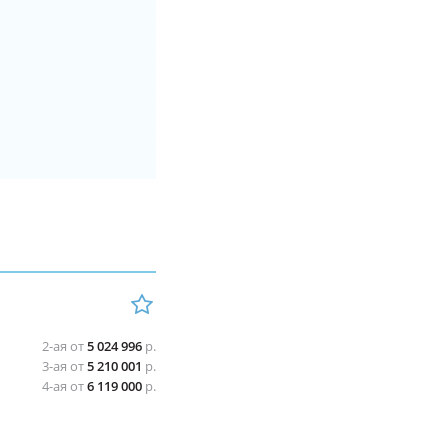
2-ая от
5 024 996
р.
3-ая от
5 210 001
р.
4-ая от
6 119 000
р.