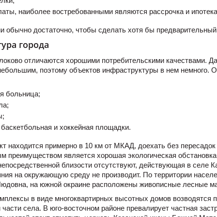
лки;
латы, наиболее востребованными являются рассрочка и ипотека
и обычно достаточно, чтобы сделать хотя бы предварительный
ура города
локово отличаются хорошими потребительскими качествами. Д
небольшим, поэтому объектов инфраструктуры в нем немного. 
я больница;
ла;
ы;
 баскетбольная и хоккейная площадки.
т находится примерно в 10 км от МКАД, доехать без пересадо
ым преимуществом является хорошая экологическая обстановка
непосредственной близости отсутствуют, действующая в селе 
яния на окружающую среду не производит. По территории населе
 Людовна, на южной окраине расположены живописные лесные м
мплексы в виде многоквартирных высотных домов возводятся 
 части села. В юго-восточном районе превалирует частная заст