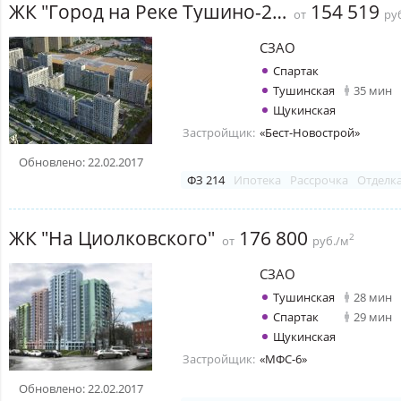
ЖК "Город на Реке Тушино-2018"
154 519
от
руб
СЗАО
Спартак
Тушинская
35 мин
Щукинская
Застройщик:
«Бест-Новострой»
Обновлено: 22.02.2017
ФЗ 214
Ипотека
Рассрочка
Отделк
ЖК "На Циолковского"
176 800
2
от
руб./м
СЗАО
Тушинская
28 мин
Спартак
29 мин
Щукинская
Застройщик:
«МФС-6»
Обновлено: 22.02.2017