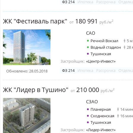
ФЗ 214
Ипотека
Рассрочка
Отделк
ЖК "Фестиваль парк"
180 991
2
от
руб./м
САО
Речной Вокзал
5 
Водный стадион
28
Тушинская
Застройщик:
«Центр-Инвест»
ФЗ 214
Ипотека
Рассрочка
Отделк
Обновлено: 28.05.2018
ЖК "Лидер в Тушино"
210 000
2
от
руб./м
СЗАО
Планерная
14 мин
Сходненская
16 мин
Тушинская
Застройщик:
«Лидер-Инвест»