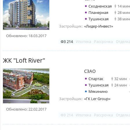
Сходненская
14 мин
Планерная
28 мин
Тушинская
38 мин
Застройщик:
«Лидер-Инвест»
Обновлено: 18.03.2017
ФЗ 214
Ипотека
Рассрочка
Отделк
ЖК "Loft River"
СЗАО
Спартак
32 мин
Тушинская
24 мин
Мякинино
Застройщик:
«ГК Ler Group»
Обновлено: 22.02.2017
ФЗ 214
Ипотека
Рассрочка
Отделк