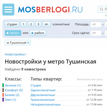
студии
1
2
3
4+
комнатные
Площадь:
–
метро
или
район
Срок сдачи:
–
м.Тушинская
Новостройки
Новостройки у метро Тушинская
Найдено
9 новостроек
Классы:
Типы квартир:
Минимальная цена
Эконом (1)
Студии
от 6.82 млн
Комфорт (5)
Однокомнатные
от 7.79 млн
Бизнес (2)
Двухкомнатные
от 9.55 млн
Элит (1)
Трехкомнатные
от 12.66 млн
Четырехкомнатные
от 17.68 млн